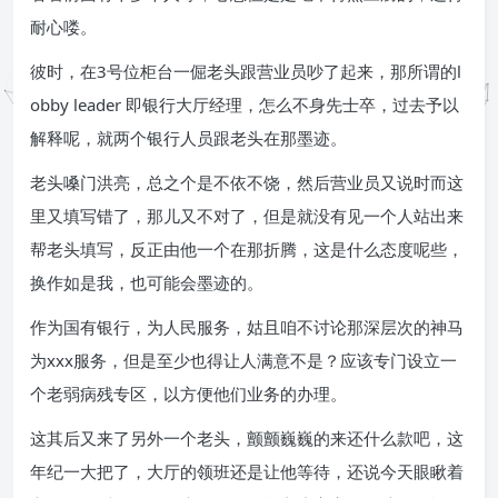
耐心喽。
彼时，在3号位柜台一倔老头跟营业员吵了起来，那所谓的l
obby leader 即银行大厅经理，怎么不身先士卒，过去予以
解释呢，就两个银行人员跟老头在那墨迹。
老头嗓门洪亮，总之个是不依不饶，然后营业员又说时而这
里又填写错了，那儿又不对了，但是就没有见一个人站出来
帮老头填写，反正由他一个在那折腾，这是什么态度呢些，
换作如是我，也可能会墨迹的。
作为国有银行，为人民服务，姑且咱不讨论那深层次的神马
为xxx服务，但是至少也得让人满意不是？应该专门设立一
个老弱病残专区，以方便他们业务的办理。
这其后又来了另外一个老头，颤颤巍巍的来还什么款吧，这
年纪一大把了，大厅的领班还是让他等待，还说今天眼瞅着