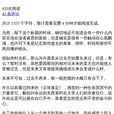
410
次阅读
42 条评论
共计 1355 个字符，预计需要花费 4 分钟才能阅读完成。
当然，敲下这个标题的时候，确切地还不知道会有一些什么内
容呈现在读者诸君的面前，但是确实是很有一些触动在心底翻
涌，也许写下来是纪念那些逝去的青春、情怀、时间和那些不
再回播的镜头。
假如有时光机，那么兴许愿意从过去开始重头来过，但是，有
么？暂时没有，虽然爱因斯坦的相对论未来的某天也许能使人
穿梭过去，但是未来又有谁能准确描述出来会变成什么样。
未来不可知，过去不再来，唯一能把握的大概只有当下了。
许久以前看过阿来的《尘埃落定》，感觉到一种生命冥冥中的
力量牵引，貌似叫命运的东西某时在主宰人们的衣食住行，或
许命运是可以握在自己手中，靠着坚定的意志和不变的奋斗的
心。
在工作的岗位上从一个地方到另外一个地方，现在感觉上陷入