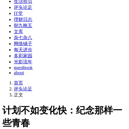
生活拾贝
评头论足
IT堂
理财日志
朝九晚五
文库
杂七杂八
网络铺子
每天进步
多彩家园
光影流年
guestbook
about
首页
评头论足
正文
计划不如变化快：纪念那样一
些青春