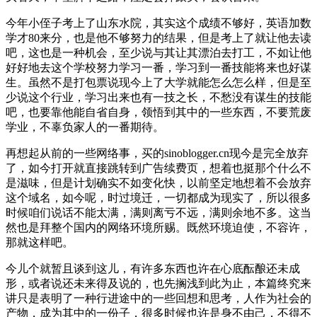
今年小侄子考上了山东水院，其实这个成绩不够好，英语加数
学才80来分，也是他不够努力的结果，但是考上了就让他去读
吧，这也是一种机会，至少说与其让其漂泊去打工，不如让他
好好地去这个学校努力学习一番，学习到一番技能将来也好谋
生。虽然不是打包票说现今上了大学就能怎么怎么样，但是至
少说这个行业，学习出来也有一技之长，不愁没有谋生的技能
吧，也要靠他能自省自身，领悟到其中的一些东西，不要荒废
学业，不辜负家人的一番期待。
再想起从前的一些网络事，买的sinoblogger.cn现今是完全放弃
了，如今打开就直接跳转到广告续费页，想着也挺那个什么不
是滋味，但是计划确实不如变化快，以前坚定地想着不会放弃
这个域名，如今呢，时过境迁，一切都成为现实了，所以很多
时候咱们说话不能太满，满则离亏不远，满则余地不多。这当
然也是拜整个国内的网络环境所赐。既然环境迫使，不容许，
那就这样吧。
今儿个就暂且谈到这儿，有许多东西也许在心底酝酿还未成
形，或者说还未来得及说的，也先搁浅到此为止，本篇终究来
讲只是表明了一种行进途中的一些回想和思考，人作为社会的
产物，成为其中的一份子，很多时候也许是身不由己，不得不