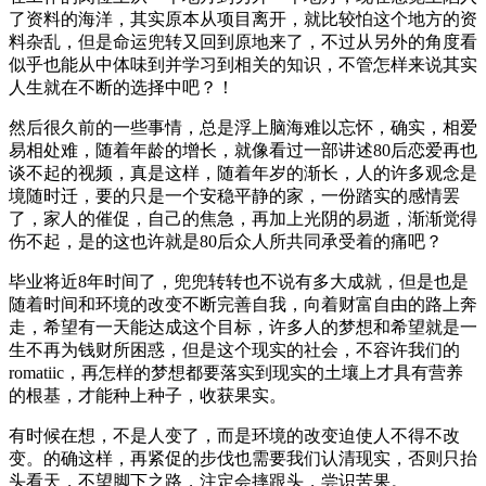
了资料的海洋，其实原本从项目离开，就比较怕这个地方的资
料杂乱，但是命运兜转又回到原地来了，不过从另外的角度看
似乎也能从中体味到并学习到相关的知识，不管怎样来说其实
人生就在不断的选择中吧？！
然后很久前的一些事情，总是浮上脑海难以忘怀，确实，相爱
易相处难，随着年龄的增长，就像看过一部讲述80后恋爱再也
谈不起的视频，真是这样，随着年岁的渐长，人的许多观念是
境随时迁，要的只是一个安稳平静的家，一份踏实的感情罢
了，家人的催促，自己的焦急，再加上光阴的易逝，渐渐觉得
伤不起，是的这也许就是80后众人所共同承受着的痛吧？
毕业将近8年时间了，兜兜转转也不说有多大成就，但是也是
随着时间和环境的改变不断完善自我，向着财富自由的路上奔
走，希望有一天能达成这个目标，许多人的梦想和希望就是一
生不再为钱财所困惑，但是这个现实的社会，不容许我们的
romatiic，再怎样的梦想都要落实到现实的土壤上才具有营养
的根基，才能种上种子，收获果实。
有时候在想，不是人变了，而是环境的改变迫使人不得不改
变。的确这样，再紧促的步伐也需要我们认清现实，否则只抬
头看天，不望脚下之路，注定会摔跟头，尝识苦果。