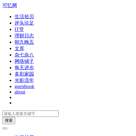
可忆网
生活拾贝
评头论足
IT堂
理财日志
朝九晚五
文库
杂七杂八
网络铺子
每天进步
多彩家园
光影流年
guestbook
about
搜索