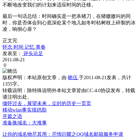
不断地改变我们的计划来适应时间的迁移。
最后一句话总结：时间确实是一把杀猪刀，在猪嗷嗷叫的同
时，你是否体会到心底深处某个地儿如冬时枯树枝上碎裂的冰
凌，响彻心扉？
正文完
怀念
时间
记忆
青春
发表至：
评头论足
2011-08-21
0
版权声明：
本站原创文章，由
晓伍
于2011-08-21发表，共计
1355字。
转载说明：
除特殊说明外本站文章皆由CC-4.0协议发布，转载
请注明出处。
缅怀过去，展望未来，尘封的历史一页页
移动wlan事实很鸡肋
开篇之语
准备换域名：大堆事
让你的域名物尽其用：尽情闪耀之QQ域名邮箱服务申请