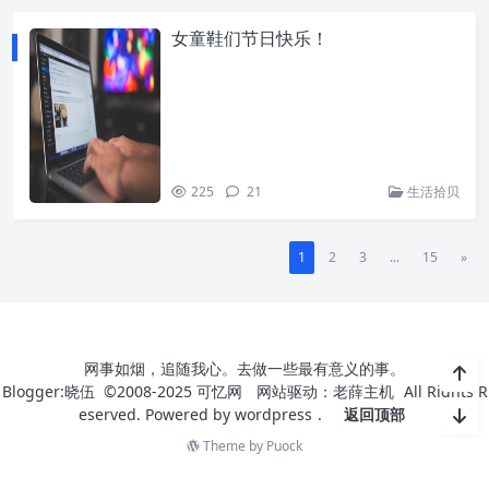
女童鞋们节日快乐！
225
21
生活拾贝
1
2
3
...
15
»
网事如烟，追随我心。去做一些最有意义的事。
Blogger:晓伍 ©2008-2025
可忆网
网站驱动：
老薛主机
All Rights R
eserved. Powered by
wordpress
.
返回顶部
Theme by
Puock