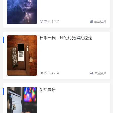
263
7
生活拾贝
日学一技，胜过时光蹁跹流逝
235
4
生活拾贝
新年快乐!