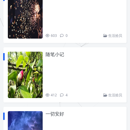
603
0
生活拾贝
随笔小记
412
4
生活拾贝
一切安好