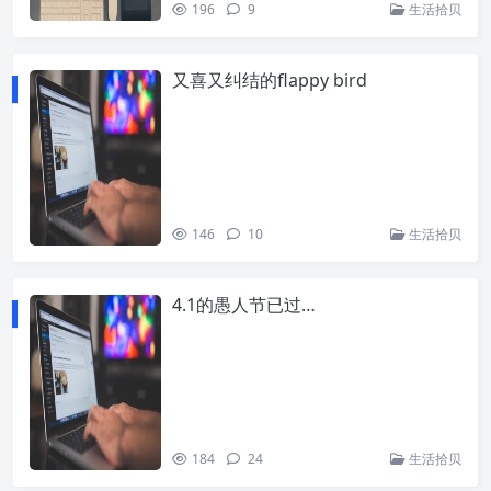
196
9
生活拾贝
又喜又纠结的flappy bird
146
10
生活拾贝
4.1的愚人节已过…
184
24
生活拾贝