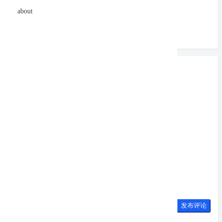
0
about
评论（278 条评论）
取消
发布评论