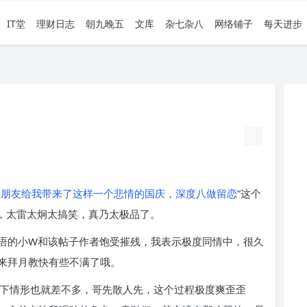
IT堂
理财日志
朝九晚五
文库
杂七杂八
网络铺子
每天进步
的朋友给我带来了这样一个悲情的国庆，深度八做留恋
”这个
了，太雷太炯太搞笑，真乃太极品了。
语的小W和该帖子作者饱受摧残，我表示极度同情中，很久
来拜月教快有些不满了哦。
看下情形也就差不多，哥先散人先，这个过程极度爽歪歪