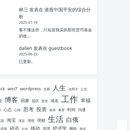
林三
发表在
港股中国平安的综合分
析
2025-07-19
看不懂这些，只知道我买的那些货币基金
的收…
dallen
发表在
guestbook
2025-06-22
已更新。
人生
win7
ock
wordpress
交易
信用卡
公交
工作
博客
幸福
回家
域名
差
国庆
坚持
思考
投资
心态
时间
沟通
博
心情
收录
教育
生活
白俄
淘宝
理财
理想
览器
淡定
碎语
移动
经济学
管理
网络
俄罗斯
社会
考试