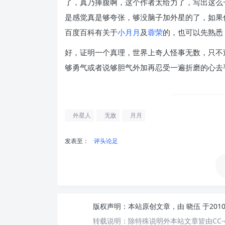
了，真乃捧腹啊，这个作者太给力了，写出这么
是感觉真是够夸张，够没脑子加外星的了，如果
百度百科有关于
小月月
及
蓉荣
的，也可以先熟悉
好，证明一个真理，世界上奇人怪事无数，只不
够勇气或者说够胆气外加再忍受一遍折磨的心去
外星人
无敌
月月
发表至：
评头论足
版权声明：
本站原创文章，由
晓伍
于201
转载说明：
除特殊说明外本站文章皆由CC-