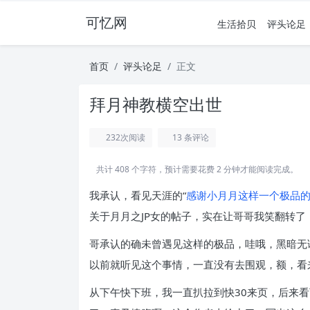
可忆网
生活拾贝
评头论足
首页
评头论足
正文
拜月神教横空出世
232
次阅读
13 条评论
共计 408 个字符，预计需要花费 2 分钟才能阅读完成。
我承认，看见天涯的“
感谢小月月这样一个极品
关于月月之JP女的帖子，实在让哥哥我笑翻转
哥承认的确未曾遇见这样的极品，哇哦，黑暗无
以前就听见这个事情，一直没有去围观，额，看
从下午快下班，我一直扒拉到快30来页，后来