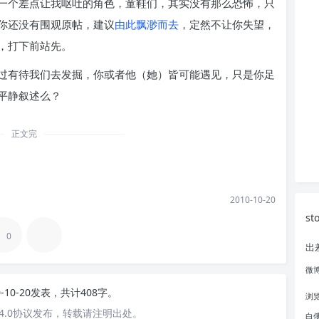
一个差点让我呕吐的角色，童鞋们，其实没有那么恐怖，只
你还没有围观原帖，建议
由此飘渺而去
，定然不让你失望，
，打下前站先。
过有待我们去发掘，你或者他（她）皆可能遇见，只是你足
平静叙述么？
正文完
2010-10-20
st
0
出
微
0-10-20发表，共计408字。
浏
4.0协议发布，转载请注明出处。
白