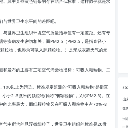
程。其中某些灰色链条的存在结合低标准，这样似乎就是水
们与世界卫生水平间的差距吧。
，与世界卫生组织环境空气质量指导值有一定差距。还有专
等疾病发生密切相关，而PM2.5（PM2.5，是指直径小
0)的颗粒物，也称为可吸入肺颗粒物。）是形成灰霾天气的元
测和发布的主要有三项空气污染物指标：可吸入颗粒物、二
良，100以上为污染。标准规定监测的“可吸入颗粒物”是指直
st
于2 .5微米的颗粒物(简称“细颗粒物”，又称PM2.5)。在
出
的比率最大，而细颗粒物又在可吸入颗粒物中占70%~8
微
浏
空气中所含的悬浮微细粒子，世界卫生组织的标准是20微
白