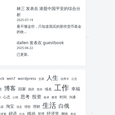
林三
发表在
港股中国平安的综合分
析
2025-07-19
看不懂这些，只知道我买的那些货币基金
的收…
dallen
发表在
guestbook
2025-06-22
已更新。
人生
win7
ock
wordpress
交易
信用卡
公交
工作
博客
幸福
回家
域名
差
国庆
坚持
思考
投资
心态
时间
沟通
博
心情
收录
教育
生活
白俄
淘宝
理财
理想
览器
淡定
碎语
移动
经济学
管理
网络
俄罗斯
社会
考试