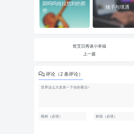
因呜呜祖拉想到的那
镜子与境遇
些
世艾日再谈小幸福
上一篇
评论（2 条评论）