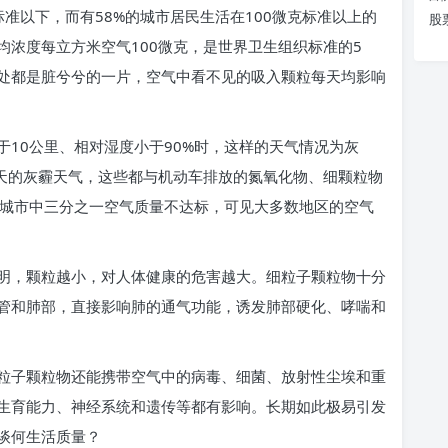
标准以下，而有58%的城市居民生活在100微克标准以上的
股
浓度每立方米空气100微克，是世界卫生组织标准的5
处都是脏兮兮的一片，空气中看不见的吸入颗粒每天均影响
10公里、相对湿度小于90%时，这样的天气情况为灰
多天的灰霾天气，这些都与机动车排放的氮氧化物、细颗粒物
重点城市中三分之一空气质量不达标，可见大多数地区的空气
明，颗粒越小，对人体健康的危害越大。细粒子颗粒物十分
管和肺部，直接影响肺的通气功能，诱发肺部硬化、哮喘和
粒子颗粒物还能携带空气中的病毒、细菌、放射性尘埃和重
生育能力、神经系统和遗传等都有影响。长期如此极易引发
谈何生活质量？