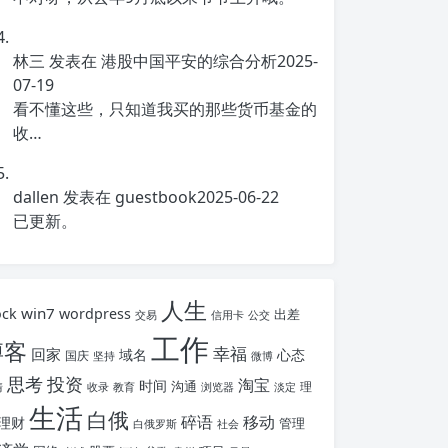
林三
发表在
港股中国平安的综合分析
2025-
07-19
看不懂这些，只知道我买的那些货币基金的
收…
dallen
发表在
guestbook
2025-06-22
已更新。
人生
win7
ock
wordpress
出差
交易
信用卡
公交
工作
博客
幸福
回家
域名
心态
国庆
坚持
微博
思考
投资
淘宝
时间
沟通
理
情
收录
教育
浏览器
淡定
生活
白俄
碎语
移动
理财
管理
白俄罗斯
社会