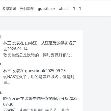
多彩家园
光影流年
guestbook
about
林三
发表在
由榕江、从江遭受的洪灾说开
去
2026-01-14
敬畏自然总是没错的，同时要做好预防。
林三
发表在
guestbook
2025-09-23
玩NAS过火了，用的是其它域名，但是阿
里…
晓伍
发表在
港股中国平安的综合分析
2025-
07-30
不对呀，从去年9月底以来节节上升哦。