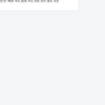
济学
网络
股票
项目
谷歌
考试
评论
贵州
风景