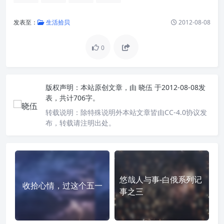
发表至：
生活拾贝
2012-08-08
0
版权声明：
本站原创文章，由
晓伍
于2012-08-08发
表，共计706字。
转载说明：
除特殊说明外本站文章皆由CC-4.0协议发
布，转载请注明出处。
悠哉人与事-白俄系列记
收拾心情，过这个五一
事之三