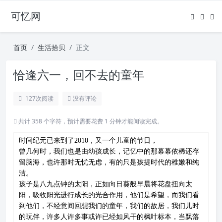
可忆网
首页
生活拾贝
正文
恰逢六一，回不去的童年
127
次阅读
没有评论
共计 358 个字符，预计需要花费 1 分钟才能阅读完成。
时间纪元已来到了2010，又一个儿童的节日，
曾几何时，我们也是由幼孩成长，记忆中的那幕幕依稀还存
留脑海，也许那时无忧无虑，有的只是孩提时代的稚嫩和纯
洁。
孩子是八九点钟的太阳，正如向日葵般早晨将花盘扭向太
阳，吸收阳光进行成长的光合作用，他们是希望，而我们看
到他们，不经意间回想我们的童年，我们的故居，我们儿时
的玩伴，许多人许多事或许已经如风干的枫叶标本，当飘落