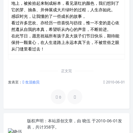
地上，被捡拾起来制成标本，看见湛红的颜色，我们想到了
它的芽、抽条、并伸展成大片绿叶的过程，人生亦如此。
感叹时光，让我懂的了一些成长的故事，
看过许多悲欢、亦经历一些喜悦与彷徨，惟一不变的是心依
然遵从自我的本真，希望听从内心的声音，不断前进。
在此节日，愿意祝福所有孩子及大孩子们节日快乐，期待能
保持一颗童心，在人生道路上永远本真下去，不被世俗之眼
从门缝里看过去！
正文完
发表至：
生活拾贝
2010-06-01
0
版权声明：
本站原创文章，由
晓伍
于2010-06-01发
表，共计358字。