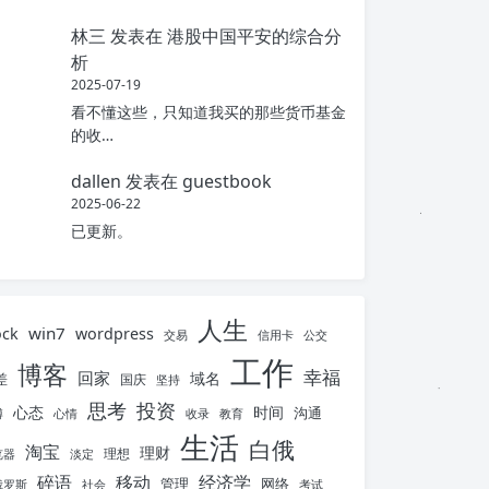
林三
发表在
港股中国平安的综合分
析
2025-07-19
看不懂这些，只知道我买的那些货币基金
的收…
dallen
发表在
guestbook
2025-06-22
已更新。
人生
win7
ock
wordpress
交易
信用卡
公交
工作
博客
幸福
回家
域名
差
国庆
坚持
思考
投资
心态
时间
沟通
博
心情
收录
教育
生活
白俄
淘宝
理财
理想
览器
淡定
碎语
移动
经济学
管理
网络
俄罗斯
社会
考试