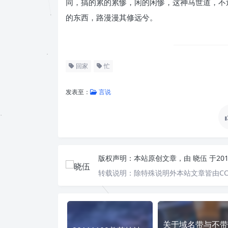
同，搞的累的累惨，闲的闲惨，这神马世道，不
的东西，路漫漫其修远兮。
回家
忙
发表至：
言说
版权声明：
本站原创文章，由
晓伍
于20
转载说明：
除特殊说明外本站文章皆由CC
关于域名带与不带