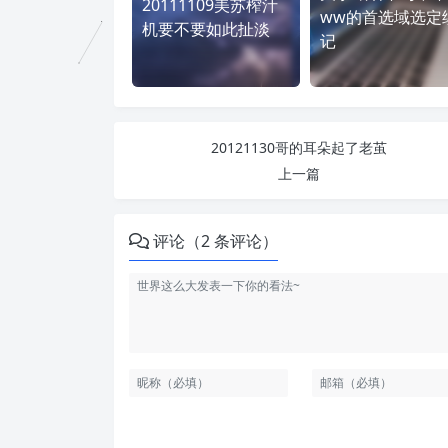
20111109美苏榨汁
ww的首选域选定
机要不要如此扯淡
记
20121130哥的耳朵起了老茧
上一篇
评论（2 条评论）