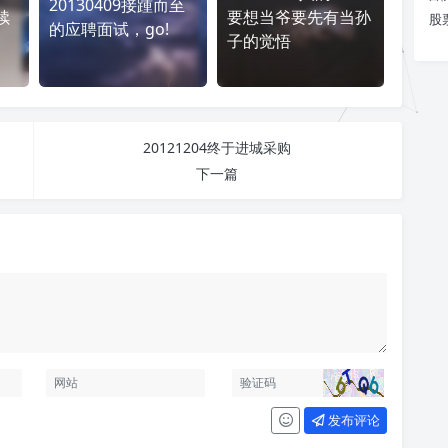
20130409接踵而至
续
要想当爷要先有当孙
股
的应聘面试，go!
子的觉悟
20121204终于进城采购
下一篇
发布评论