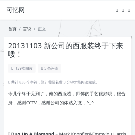
可忆网
首页
言说
正文
20131103 新公司的西服装终于下来
喽！
139
次阅读
5 条评论
共计 838 个字符，预计需要花费 3 分钟才能阅读完成。
今儿个终于见到了，俺的西服喽，师傅的手艺很好哦，很合
身，感谢CCTV，感谢公司的体贴入微，^_^
I Dug Up A Diamond
– Mark Knopfler&Emmylou Harris