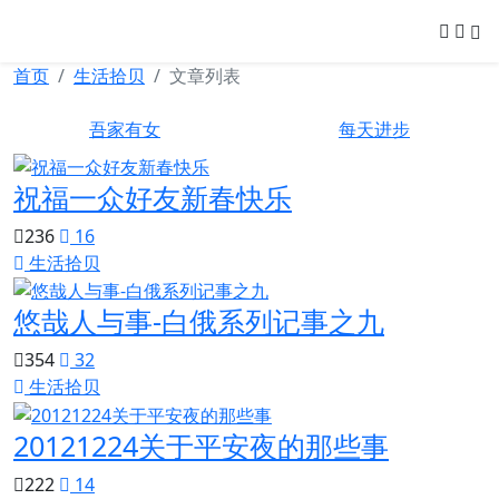
可忆网
首页
生活拾贝
文章列表
吾家有女
每天进步
祝福一众好友新春快乐
236
16
生活拾贝
悠哉人与事-白俄系列记事之九
354
32
生活拾贝
20121224关于平安夜的那些事
222
14