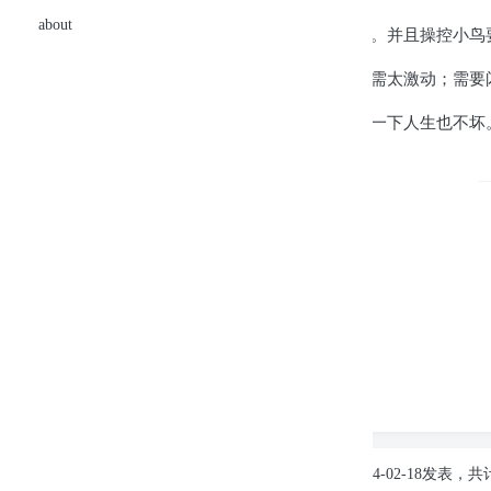
about
但是玩这个游戏一考验耐力和意志力，还有专注。并且操控小鸟
人生需要激情，但是却不应过头；需要专注也勿需太激动；需要
最后推荐大家都来玩玩，体验这款游戏，也试想一下人生也不坏
flappy bird
人生
游戏
发表至：
生活拾贝
0
版权声明：
本站原创文章，由
晓伍
于2014-02-18发表，共