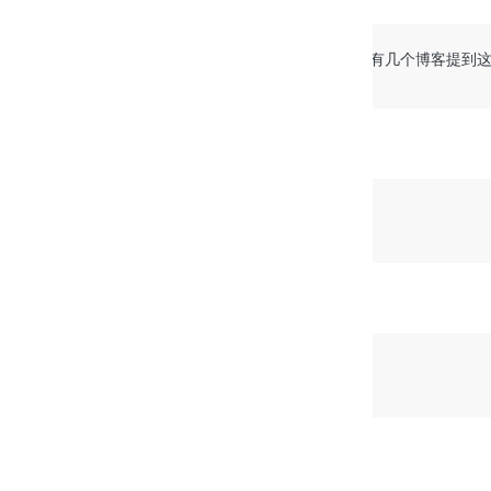
2014-02-21 23:57:34
@晓伍
@:绝对没有…我只是看到有几个博客提到
Windows
Safari
毕业生
2014-02-20 08:30:17
不玩游戏好多年！
Windows
Firefox
晓伍
2014-02-21 09:25:25
@毕业生
小游戏而已，嘿嘿
Windows
Chrome