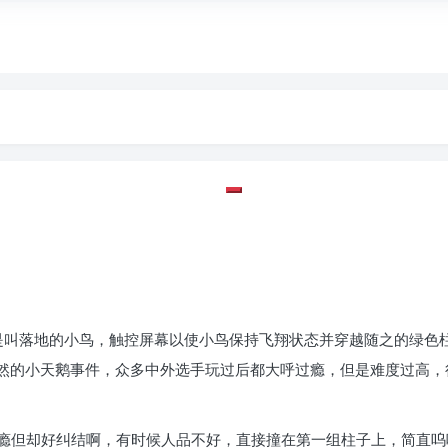
网络铺子
每天进步
多彩家园
光影流年
guestbook
about
，名字就是叫落地的小鸟，触控屏幕以使小鸟保持飞翔状态并穿越随之的
然的小天鹅事件，众多中外选手玩过后都大呼过瘾，但是难度过高，
过瘾但却好纠结啊，有时候人品不好，直接撞在第一组柱子上，简直呜