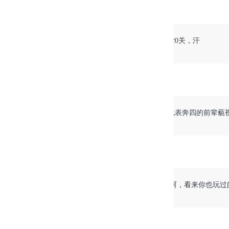
晓伍
2014-02-21 09:33:25
@枫子
@枫子:那成绩还不错哦，我才20关，汗
Windows
Chrome
雅岚
2014-02-20 20:29:01
这么大年纪了还玩这游戏。。。我代表奔四的前辈藐
Windows
Firefox
晓伍
2014-02-21 09:25:57
@雅岚
姐姐，忘了我也在奔四啊，呵呵，看来你也玩过
Windows
Chrome
雅岚