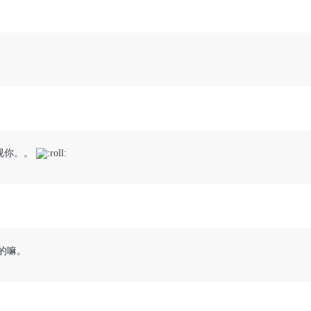
视你。。
的嘛。