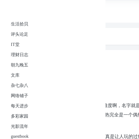
可忆网
生活拾贝
首页
生活拾贝
评头论足
IT堂
理财日志
朝九晚五
文库
杂七杂八
评头论足
生活拾贝
正文
IT堂
理财日志
又喜又纠结的flappy bird
朝九晚五
文库
147
次阅读
10 条评论
杂七杂八
共计 407 个字符，预计需要花费 2 分钟才能阅读完成。
网络铺子
好吧，这款flappy bird的手机小游戏实在是挑战难度啊
每天进步
南的一名程序员开发，而且这款游戏的流行和火热完全是一个偶
多彩家园
实难度不是一般的。
光影流年
guestbook
昨天玩儿了一天，最高只到了18级啊，我的天。真是让人玩的