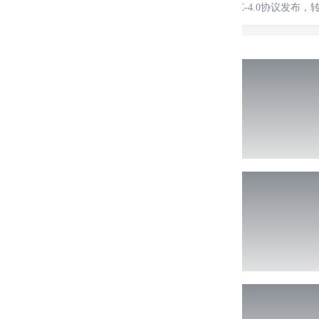
转载说明：
除特殊说明外本站文章皆由CC-4.0协议发布，