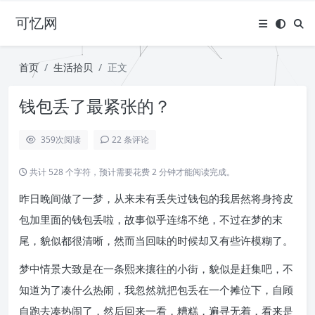
可忆网
首页
生活拾贝
正文
钱包丢了最紧张的？
359
次阅读
22 条评论
共计 528 个字符，预计需要花费 2 分钟才能阅读完成。
昨日晚间做了一梦，从来未有丢失过钱包的我居然将身挎皮
包加里面的钱包丢啦，故事似乎连绵不绝，不过在梦的末
尾，貌似都很清晰，然而当回味的时候却又有些许模糊了。
梦中情景大致是在一条熙来攘往的小街，貌似是赶集吧，不
知道为了凑什么热闹，我忽然就把包丢在一个摊位下，自顾
自跑去凑热闹了，然后回来一看，糟糕，遍寻无着，看来是