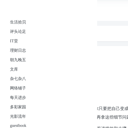
可忆网
生活拾贝
首页
生活拾贝
评头论足
IT堂
理财日志
朝九晚五
文库
杂七杂八
评头论足
评头论足
正文
IT堂
理财日志
小故事大道理
朝九晚五
文库
125
次阅读
12 条评论
杂七杂八
共计 687 个字符，预计需要花费 2 分钟才能阅读完成。
网络铺子
以下一则小故事也许可以体会到一些哲理吧？！
每天进步
多彩家园
小绵羊到处逃避狼群的追杀。老绵羊告诉它：“你只要把自己变成
光影流年
我已经给了你一个好主意，你应该感谢我，不要再拿这些细节问
guestbook