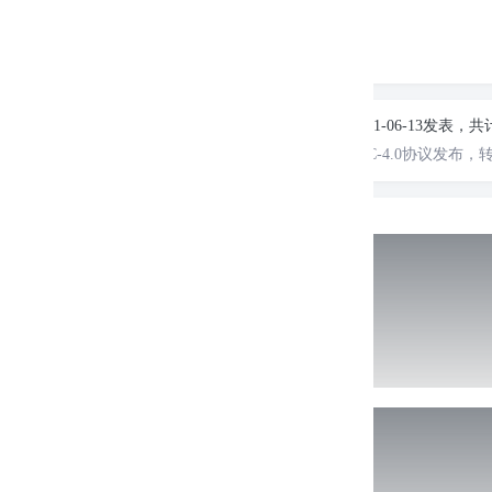
版权声明：
本站原创文章，由
晓伍
于2011-06-13发表，共
转载说明：
除特殊说明外本站文章皆由CC-4.0协议发布，