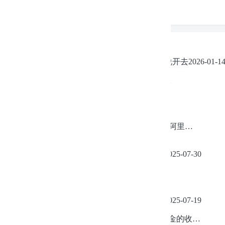
林三
发表在
由榕江、从江遭受的洪灾说开去
2026-01-1
敬畏自然总是没错的，同时要做好预防。
林三
发表在
guestbook
2025-09-23
玩NAS过火了，用的是其它域名，但是阿里…
晓伍
发表在
港股中国平安的综合分析
2025-07-30
不对呀，从去年9月底以来节节上升哦。
林三
发表在
港股中国平安的综合分析
2025-07-19
看不懂这些，只知道我买的那些货币基金的收…