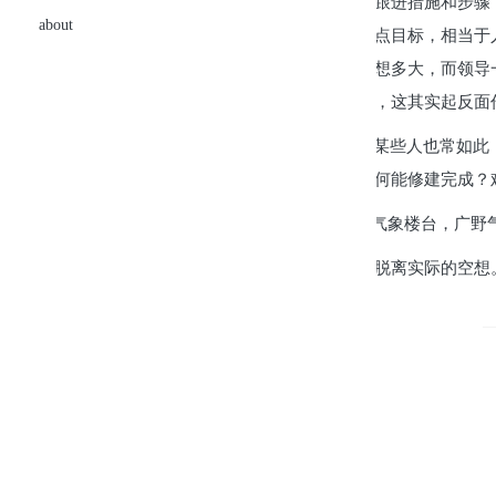
是的，方向指明了，有了目标，但是没有具体的跟进措施和步骤
about
组，但是却空有其名，没有具体的分工任务和节点目标，相当于
了，我也在相隔四年之久回来从头整理，难度可想多大，而领导
呢？没有人去干这个工作。只是一天到晚的催促，这其实起反面
再有这个故事中的“老绵羊”老于事故，工作上的某些人也常如
切，万丈高楼平地起，基础没有做，上部结构如何能修建完成？
空中楼阁典故：出自《史记·天官书》：“海旁蜃气象楼台，广野
释义是指悬在半空中的阁楼。比喻虚幻的事物或脱离实际的空想
故事
道理
发表至：
评头论足
0