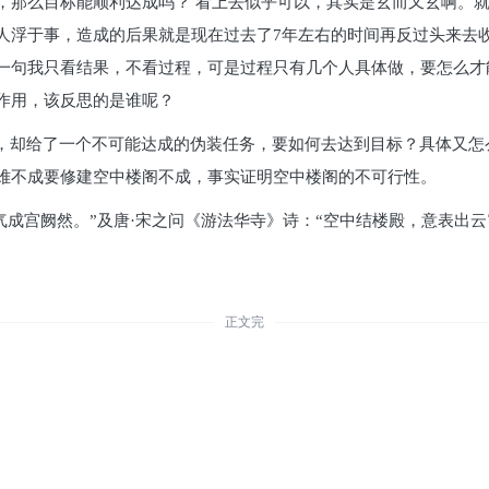
，那么目标能顺利达成吗？ 看上去似乎可以，其实是玄而又玄啊。
人浮于事，造成的后果就是现在过去了7年左右的时间再反过头来去
一句我只看结果，不看过程，可是过程只有几个人具体做，要怎么才
作用，该反思的是谁呢？
此，却给了一个不可能达成的伪装任务，要如何去达到目标？具体又
难不成要修建空中楼阁不成，事实证明空中楼阁的不可行性。
气成宫阙然。”及唐·宋之问《游法华寺》诗：“空中结楼殿，意表出
。
正文完