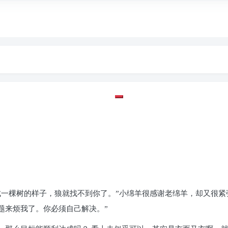
网络铺子
每天进步
多彩家园
光影流年
guestbook
about
一棵树的样子，狼就找不到你了。”小绵羊很感谢老绵羊，却又很紧
题来烦我了。你必须自己解决。”