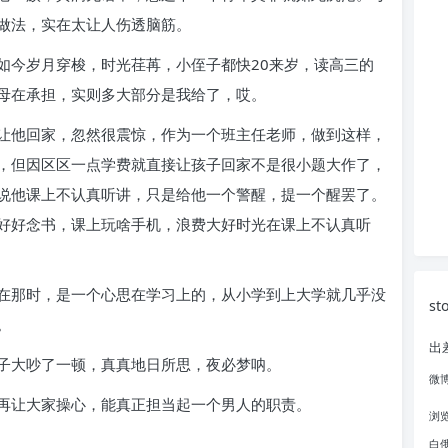
做法，实在太让人伤透脑筋。
如今岁月穿梭，时光荏苒，小侄子都快20来岁，读高三的
母在承担，实则多大部分是我给了，哎。
让他回家，忽然很震惊，作为一个班主任老师，做到这样，
，但因区区一点学费就直接让孩子回家不是很小题大作了，
说他课上不认真听讲，只是给他一个警醒，提一个醒罢了。
好好念书，课上玩啥手机，浪费大好时光在课上不认真听
在那时，是一个心思在学习上的，从小学到上大学就几乎没
st
。
出
子大吵了一顿，真真地日所思，夜必梦呐。
微
再让大家操心，能真正担当起一个男人的职责。
浏
白