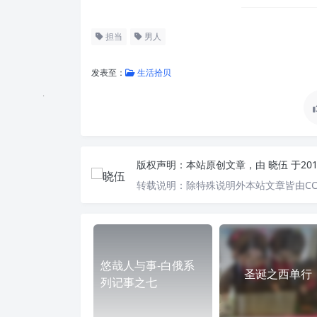
担当
男人
发表至：
生活拾贝
版权声明：
本站原创文章，由
晓伍
于20
转载说明：
除特殊说明外本站文章皆由CC
悠哉人与事-白俄系
圣诞之西单行
列记事之七