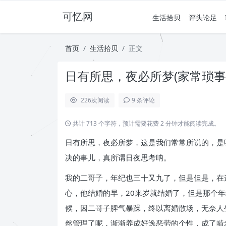
可忆网
生活拾贝
评头论足
首页
生活拾贝
正文
日有所思，夜必所梦(家常琐事
226
次阅读
9 条评论
共计 713 个字符，预计需要花费 2 分钟才能阅读完成。
日有所思，夜必所梦，这是我们常常所说的，是
决的事儿，真所谓日夜思考呐。
我的二哥子，年纪也三十又九了，但是但是，在
心，他结婚的早，20来岁就结婚了，但是那个
候，因二哥子脾气暴躁，终以离婚散场，无奈人
然管理了呢，渐渐养成好逸恶劳的个性，成了啃