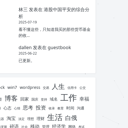
林三
发表在
港股中国平安的综合分
析
2025-07-19
看不懂这些，只知道我买的那些货币基金
的收…
dallen
发表在
guestbook
2025-06-22
已更新。
人生
win7
ock
wordpress
交易
信用卡
公交
工作
博客
幸福
回家
域名
差
国庆
坚持
思考
投资
心态
时间
沟通
博
心情
收录
教育
生活
白俄
淘宝
理财
理想
览器
淡定
碎语
移动
经济学
管理
网络
俄罗斯
社会
考试