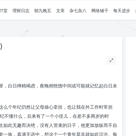
IT堂
理财日志
朝九晚五
文库
杂七杂八
网络铺子
每天进步
)
呀，白日殚精竭虑，夜晚稍恍惚中间或可能就记忆起白日未
这么个年纪仍然让父母操心牵挂，也让我在外工作时常担
年纪不懂什么，后来有了一个小侄儿，在差不多两岁的时
生如此无趣而决绝，没有人管束的日子，他更加放纵而不自
老一族，真滴无语中，想这个一个青年莫非就如此沉沦。每