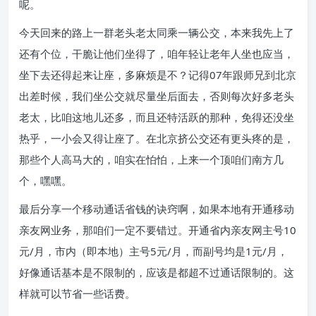
呢。
今天回来的路上一群老头老太同乘一辆公交，本来我先上了
还有个位，干脆让他们坐得了，咱年轻让老年人坐也应当，
坐下去还得起来让座，多麻烦是不？记得07年跟师兄到北京
出差时候，我们坐公交就尽量坐后面去，否则每次好多老头
老太，比咱这地儿还多，而且还特活跃的那种，免得还没坐
热乎，一小会又得让座了。在北京挤公交还有更头疼的是，
那些个人高马大的，咱实在怕怕，上来一个顶咱们南方几
个，嘿嘿。
最后分享一个移动通话省钱的诀窍啊，如果本地有开通移动
亲友网业务，那咱们一定不要错过。开通省内亲友网主号10
元/月，市内（即本地）主号5元/月，而副号均是1元/月，
好像通话基本是不限制的，应该是都超不过通话限制的。这
样就可以节省一些话费。