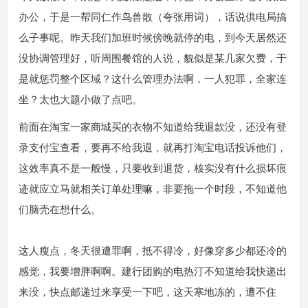
办公，于是一帮同仁作鸟兽散（夸张用词），话说供电局搞
么子事呢。昨天我们加班时候傍晚就停的电，到今天居然还
没协调管理好，听周围餐馆的人说，貌似是某几家欠费，于
是就惩罚整个区域？这什么管理办法啊，一人犯罪，全家连
坐？太也大题小做了点吧。
前面在淘宝一家商城买的衣物不知道给我退款没，还没有登
录支付宝查看，要再不给我退，就再打淘宝电话投诉他们，
这效率真不是一般慢，只要收到退货，核实没有什么损坏痕
迹就应立马就相关订单处理嘛，非要拖一个时段，不知道他
们脑壳在想什么。
这人瘦点，冬天很遭罪啊，抵不得冷，好像穿多少都还冷的
感觉，我要增胖啊啊。建行团购的电热汀不知道给我快递出
来没，快点邮递过来享受一下吧，这天寒地冻的，遭不住