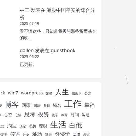
林三
发表在
港股中国平安的综合分
析
2025-07-19
看不懂这些，只知道我买的那些货币基金
的收…
dallen
发表在
guestbook
2025-06-22
已更新。
人生
win7
ock
wordpress
交易
信用卡
公交
工作
博客
幸福
回家
域名
差
国庆
坚持
思考
投资
心态
时间
沟通
博
心情
收录
教育
生活
白俄
淘宝
理财
理想
览器
淡定
碎语
移动
经济学
管理
网络
俄罗斯
社会
考试