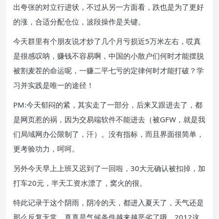
出夸张的对立行进状，不过从另一方面看，跌也是为了更好
的涨，合适分配仓位，波段操作是关键。
今天群里有个朋友说才炒了几个月亏损近5万米左右，哎真
是很感叹呐，赚钱不容易啊，中国的小散户们何时才能摆脱
被割麦茬的命运呢，一赚二平七亏的定律何时才能打破？学
习并实践是唯一的途径！
PM:今天郁闷的紧，其实走了一部分，后来又跟进去了，都
是网页惹的祸，因为交易端软件不能进去（被GFW，就是我
们局域网办公限制了，汗）。没有指标，而且界面很简单，
更考验功力，呵呵。
另外今天早上上班又迟到了一回啦，30大元确认被扣掉，加
打车20元，半天工资水漂了，窝火的很。
特此记录于这个阴雨，阴冷的天，都进入夏天了，天气还是
那么反复无常，真真是气候条件越来越恶劣了哦，2012这