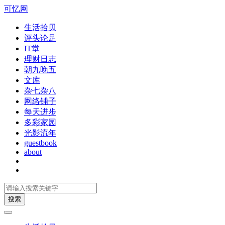
可忆网
生活拾贝
评头论足
IT堂
理财日志
朝九晚五
文库
杂七杂八
网络铺子
每天进步
多彩家园
光影流年
guestbook
about
搜索