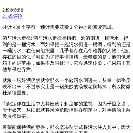
249
次阅读
21 条评论
共计 438 个字符，预计需要花费 2 分钟才能阅读完成。
酒与污水定律: 酒与污水定律是指把一匙酒倒进一桶污水，得
到的是一桶污水；而如果把一匙污水倒进一桶酒，得到的还是
一桶污水。在任何组织里，几乎都存在几个难弄的人物，他们
存在的目的似乎就是为了把事情搞糟。最糟糕的是，他们像果
箱里的烂苹果，如果不及时处理，它会迅速传染，把果箱里其
他苹果也弄烂。
就象一坛好酒仍然就拿那么一小匙污水倒进去，从量上似乎反
映不出来，不过事实上是一锅美妙的汤被老鼠坏掉，所以防微
杜渐很重要。
而此定律在生活中尤其应该引起足够的重视，因为千里之堤，
溃于蚁穴。从细部就将风险危险控制在萌芽中，对事情的正向
发展很重要。
希望能保持酒的醇香，那么坚决别尝试将污水注入其中，因为