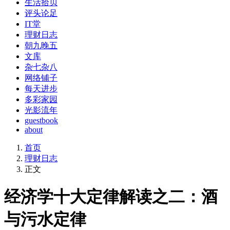
生活拾贝
评头论足
IT堂
理财日志
朝九晚五
文库
杂七杂八
网络铺子
每天进步
多彩家园
光影流年
guestbook
about
首页
理财日志
正文
经济学十大定律解读之二：酒
与污水定律