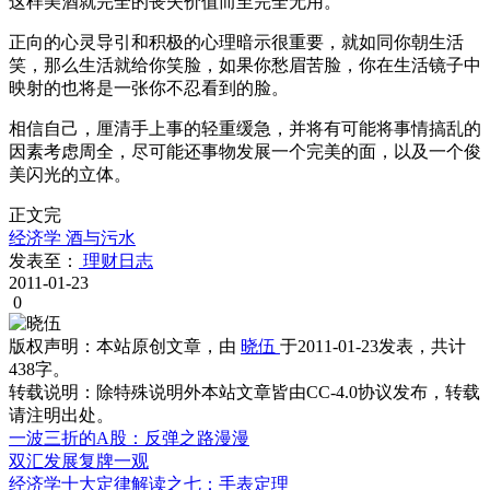
这样美酒就完全的丧失价值而至完全无用。
正向的心灵导引和积极的心理暗示很重要，就如同你朝生活
笑，那么生活就给你笑脸，如果你愁眉苦脸，你在生活镜子中
映射的也将是一张你不忍看到的脸。
相信自己，厘清手上事的轻重缓急，并将有可能将事情搞乱的
因素考虑周全，尽可能还事物发展一个完美的面，以及一个俊
美闪光的立体。
正文完
经济学
酒与污水
发表至：
理财日志
2011-01-23
0
版权声明：
本站原创文章，由
晓伍
于2011-01-23发表，共计
438字。
转载说明：
除特殊说明外本站文章皆由CC-4.0协议发布，转载
请注明出处。
一波三折的A股：反弹之路漫漫
双汇发展复牌一观
经济学十大定律解读之七：手表定理