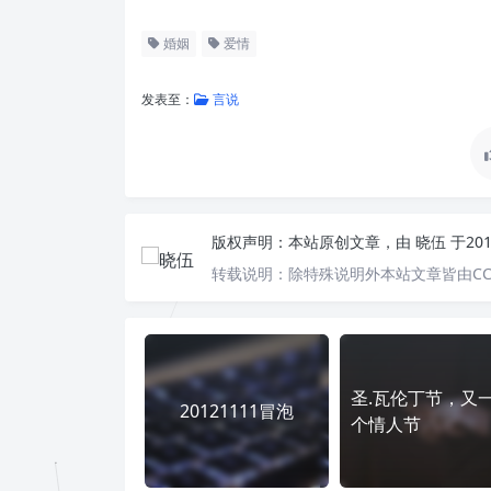
婚姻
爱情
发表至：
言说
版权声明：
本站原创文章，由
晓伍
于20
转载说明：
除特殊说明外本站文章皆由CC
圣.瓦伦丁节，又
20121111冒泡
个情人节