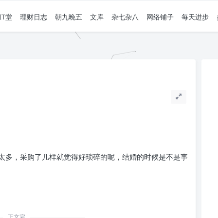
IT堂
理财日志
朝九晚五
文库
杂七杂八
网络铺子
每天进步
太多，采购了几样就觉得好琐碎的呢，结婚的时候是不是事
正文完