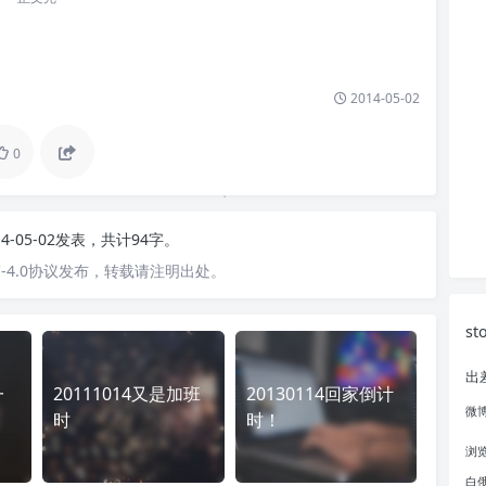
2014-05-02
0
14-05-02发表，共计94字。
-4.0协议发布，转载请注明出处。
st
出
一
20111014又是加班
20130114回家倒计
微
时
时！
浏
白