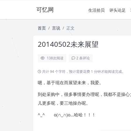
可忆网
生活拾贝
评头论足
首页
言说
正文
20140502未来展望
138
次阅读
2 条评论
共计 94 个字符，预计需要花费 1 分钟才能阅读完成。
嗯，基于现在而展望未来，我爱。
到处采购中，很多事情要办理呢，我都不是操心
儿更多呢，要三地操办呢。
^_^ o(∩_∩)o…哈哈！！！