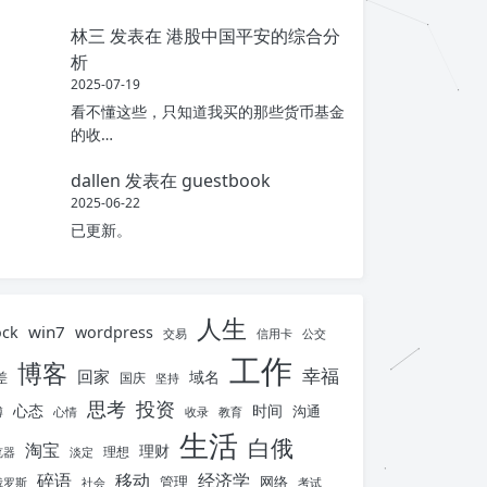
林三
发表在
港股中国平安的综合分
析
2025-07-19
看不懂这些，只知道我买的那些货币基金
的收…
dallen
发表在
guestbook
2025-06-22
已更新。
人生
win7
ock
wordpress
交易
信用卡
公交
工作
博客
幸福
回家
域名
差
国庆
坚持
思考
投资
心态
时间
沟通
博
心情
收录
教育
生活
白俄
淘宝
理财
理想
览器
淡定
碎语
移动
经济学
管理
网络
俄罗斯
社会
考试