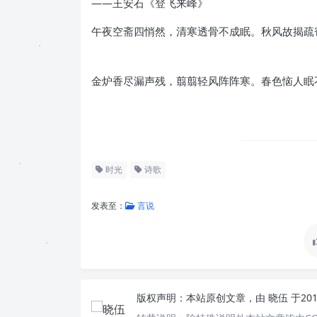
——王安石《登飞来峰》
午夜空斋四悄然，清寒透骨不成眠。秋风故揭疏
——司马光
金炉香尽漏声残，翦翦轻风阵阵寒。春色恼人眠
——王安石
时光
诗歌
发表至：
言说
版权声明：
本站原创文章，由
晓伍
于20