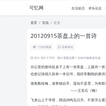
可忆网
生活拾贝
评头论足
首页
言说
正文
20120915茶盘上的一首诗
119
次阅读
没有评论
共计 305 个字符，预计需要花费 1 分钟才能阅读完成。
办公室的接待处桌子上有一张茶盘，上题诗一首
也曾记得很久前有一本旧书，我经常翻阅的唐诗
墙角数枝梅，凌寒独自开。遥知不是雪，为有暗
——王安石《梅》
飞来山上千寻塔，闻说鸡鸣见日升。不畏浮云遮