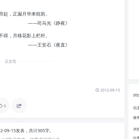
帘起，正漏月华来枕前。
《静夜》
不得，月移花影上栏杆。
《夜直》
正文完
2012-09-15
st
0
出
微
浏
12-09-15发表，共计305字。
白