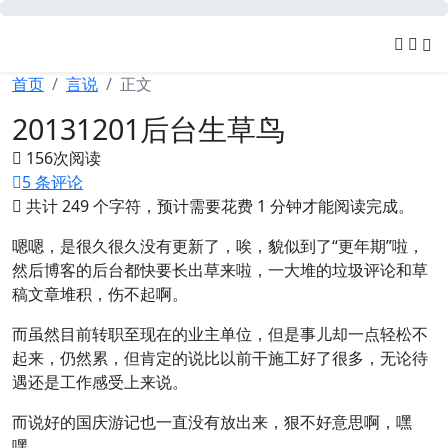
可忆网
首页
言说
正文
20131201后台生草鸟
156
次阅读
5 条评论
共计 249 个字符，预计需要花费 1 分钟才能阅读完成。
嗯嗯，是很久很久没有更新了，唉，貌似到了“更年期”啦，
然后博客的后台都快要长出草来啦，一大堆的垃圾评论和草
稿文章堆积，伤不起啊。
而虽然目前转职至现在的业主单位，但是事儿却一点轻松不
起来，仍然累，但肯定的说比以前干施工好了很多，无论待
遇还是工作感受上来说。
而说好的国庆游记也一直没有放出来，狠不好意思啊，嘿
嘿。