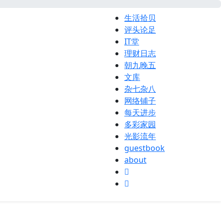
生活拾贝
评头论足
IT堂
理财日志
朝九晚五
文库
杂七杂八
网络铺子
每天进步
多彩家园
光影流年
guestbook
about