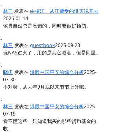
林三
发表在
由榕江、从江遭受的洪灾说开去
2026-01-14
敬畏自然总是没错的，同时要做好预防。
林三
发表在
guestbook
2025-09-23
玩NAS过火了，用的是其它域名，但是阿里…
晓伍
发表在
港股中国平安的综合分析
2025-
07-30
不对呀，从去年9月底以来节节上升哦。
林三
发表在
港股中国平安的综合分析
2025-
07-19
看不懂这些，只知道我买的那些货币基金的
收…