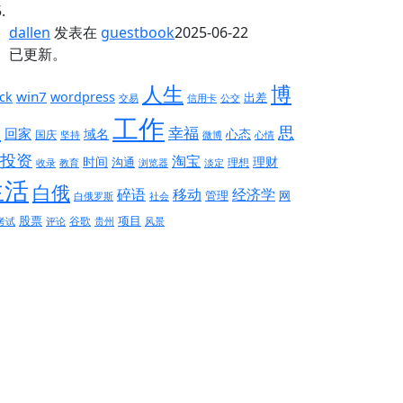
dallen
发表在
guestbook
2025-06-22
已更新。
人生
博
win7
ck
wordpress
出差
交易
信用卡
公交
工作
客
思
幸福
回家
域名
心态
国庆
坚持
微博
心情
投资
淘宝
时间
理财
沟通
理想
收录
教育
浏览器
淡定
生活
白俄
碎语
移动
经济学
管理
网
白俄罗斯
社会
股票
项目
谷歌
考试
评论
贵州
风景