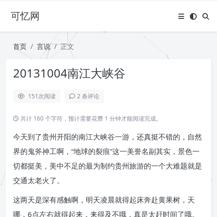
可忆网
首页
言说
正文
20131004南江大峡谷
151
次阅读
2 条评论
共计 160 个字符，预计需要花费 1 分钟才能阅读完成。
今天到了贵州开阳的南江大峡谷一游，还真挺不错的，自然
界的鬼斧神工啊，“地球的裂痕”这一美誉名副其实，景色一
切都挺美，美中不足的最为制约贵州旅游的一个大难题就是
交通太老火了。
这两天是深有感触啊，明天凌晨就得起床奔赴黄果树，天
哪，6点左右就得起来，来得及不哦，真是太赶时间了哦。