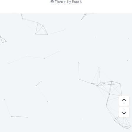
Theme by
Puock