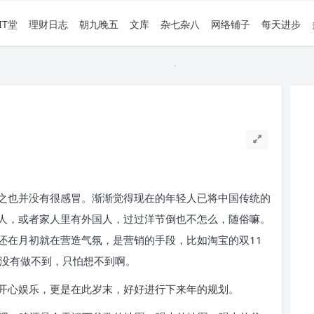
IT堂
理财日志
朝九晚五
文库
杂七杂八
网络铺子
每天进步
之也并没有很感冒。渐渐觉得现在的年轻人已将中国传统的
人，或者家人里有外国人，过过洋节倒也不怎么，随俗嘛。
还在月初就在营造气氛，是营销的手段，比如淘宝的双11
是没有做不到，只怕想不到啊。
开心娱乐，更是在此岁末，好好进行下来年的规划。