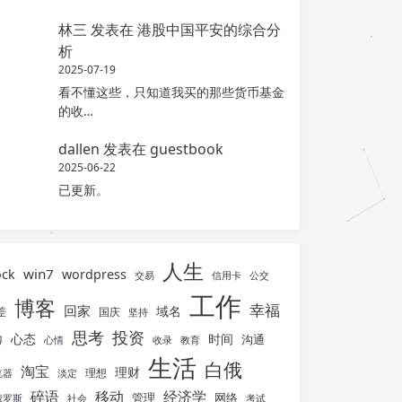
林三
发表在
港股中国平安的综合分
析
2025-07-19
看不懂这些，只知道我买的那些货币基金
的收…
dallen
发表在
guestbook
2025-06-22
已更新。
人生
win7
ock
wordpress
交易
信用卡
公交
工作
博客
幸福
回家
域名
差
国庆
坚持
思考
投资
心态
时间
沟通
博
心情
收录
教育
生活
白俄
淘宝
理财
理想
览器
淡定
碎语
移动
经济学
管理
网络
俄罗斯
社会
考试