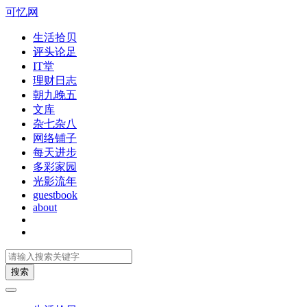
可忆网
生活拾贝
评头论足
IT堂
理财日志
朝九晚五
文库
杂七杂八
网络铺子
每天进步
多彩家园
光影流年
guestbook
about
搜索