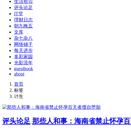
生活拾贝
评头论足
IT堂
理财日志
朝九晚五
文库
杂七杂八
网络铺子
每天进步
多彩家园
光影流年
guestbook
about
首页
标签
计生
评头论足
那些人和事：海南省禁止怀孕百