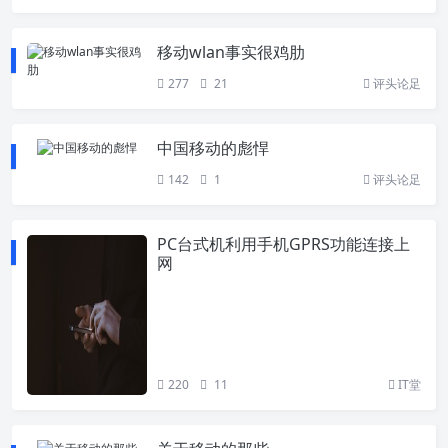
移动wlan事实很鸡肋
277
21
评头论足
中国移动的彪悍
142
1
评头论足
PC台式机利用手机GPRS功能连接上
网
220
11
IT堂