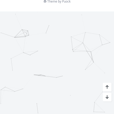
Theme by
Puock