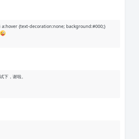
a:hover {text-decoration:none; background:#000;}
再试下，谢啦。