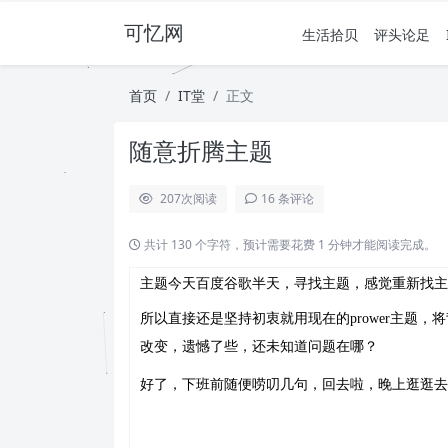
可忆网
生活拾贝
评头论足
首页
IT堂
正文
随意折腾主题
207
次阅读
16 条评论
共计 130 个字符，预计需要花费 1 分钟才能阅读完成。
主题今天百度谷歌半天，寻找主题，感觉重新找主
所以直接还是坚持初衷就用现在的prower主题
改变，遗憾了些，还未知道问题在哪？
好了，下班前随便唠叨几句，回去啦，晚上逛逛去