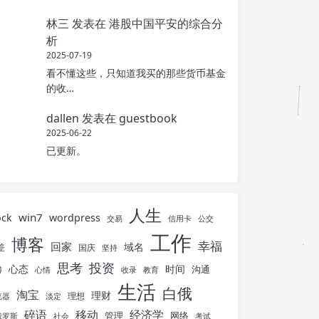
林三
发表在
港股中国平安的综合分
析
2025-07-19
看不懂这些，只知道我买的那些货币基金
的收…
dallen
发表在
guestbook
2025-06-22
已更新。
人生
win7
ock
wordpress
交易
信用卡
公交
工作
博客
幸福
回家
域名
差
国庆
坚持
思考
投资
心态
时间
沟通
博
心情
收录
教育
生活
白俄
淘宝
理财
理想
览器
淡定
碎语
移动
经济学
管理
网络
俄罗斯
社会
考试