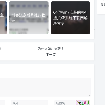
股
64位win7安装的VM
宝
博客沉寂后暴涨的收
虚拟XP系统下联网解
录
决方案
看
为什么如此执著？
下一篇