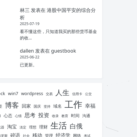
林三
发表在
港股中国平安的综合分
析
2025-07-19
看不懂这些，只知道我买的那些货币基金
的收…
dallen
发表在
guestbook
2025-06-22
已更新。
人生
win7
ock
wordpress
交易
信用卡
公交
工作
博客
幸福
回家
域名
差
国庆
坚持
思考
投资
心态
时间
沟通
博
心情
收录
教育
生活
白俄
淘宝
理财
理想
览器
淡定
碎语
移动
经济学
管理
网络
俄罗斯
社会
考试