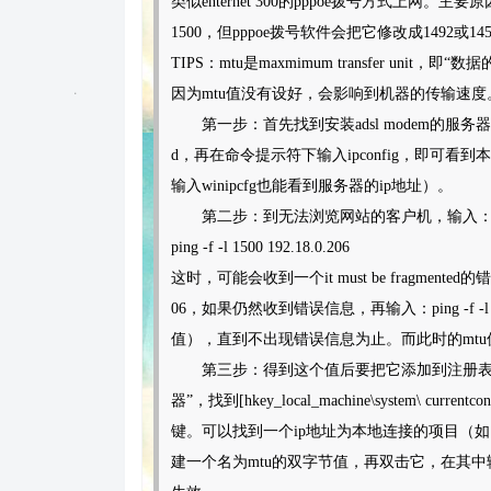
类似enternet 300的pppoe拨号方式上网。主要
1500，但pppoe拨号软件会把它修改成1492
TIPS：mtu是maxmimum transfer un
因为mtu值没有设好，会影响到机器的传输速度
第一步：首先找到安装adsl modem的服务器的ip
d，再在命令提示符下输入ipconfig，即可看到本机的i
输入winipcfg也能看到服务器的ip地址）。
第二步：到无法浏览网站的客户机，输入
ping -f -l 1500 192.18.0.206
这时，可能会收到一个it must be fragmented的错
06，如果仍然收到错误信息，再输入：ping -f -l 14
值），直到不出现错误信息为止。而此时的mtu
第三步：得到这个值后要把它添加到注册表中，对于
器”，找到[hkey_local_machine\system\ currentcon
键。可以找到一个ip地址为本地连接的项目（如192
建一个名为mtu的双字节值，再双击它，在其中