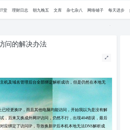
IT堂
理财日志
朝九晚五
文库
杂七杂八
网络铺子
每天进步
访问的解决办法
主机及域名管理后台全部绑定解析成功，但是仍然在本地无
事实上已经更换IP，而且其他电脑均能访问，开始我以为是没有解
，后来又换成外网IP访问，仍然不行，出现404错误，最后
名对应绑定了访问IP，导致换新IP后本机本地无法DNS解析成