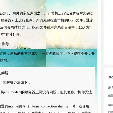
无法打开网页的常见原因之一。计算机进行域名解析时先要访
解析服务器）上进行查询。新词先要检查本机的Hosts文件，通常
病毒网站的访问。Hosts文件在用户系统目录中，默认为”
，用“记事本”将其打开。
都可以删除。
必改过来，然后解析方能成功，一直忽略掉了，怪不得打不开，开
访问。
的问题。
st
S，其解决办法如下：
出
装adsl modem的服务器上网没有问题，但其他客户机却无法
微
浏
ernet共享（internet connection sharing）时，或使用
白