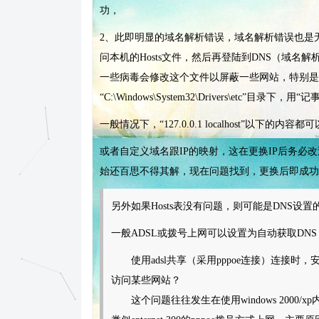
功，
2、此即明显的域名解析错误，域名解析错误也是
问本机的Hosts文件，然后再登陆到DNS（域名
一些病毒会修改这个文件以屏蔽一些网站，特别是反
“C:\Windows\System32\Drivers\etc”目录下
一般情况下，“127.0.0.1 localhost”以下的内容
或者自定义域名跟IP的映射，这在更换IP后务
始还百思不得其解，现在问题找到，更换后即成功
另外如果Hosts表没有问题，则可能是DNS设置
一般ADSL或拨号上网可以设置为自动获取DN
使用adsl共享（采用pppoe连接）连接时，安
访问某些网站？
这个问题往往发生在使用windows 2000/xp内置的int