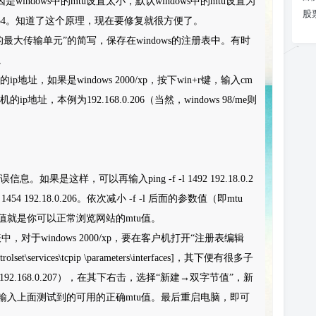
原因是windows中的mtu设置太小，默认windows中的mtu设置为
股
或1454。知道了这个原理，现在要修复就很方便了。
it，即“数据的最大传输单元”的简写，保存在windows的注册表中。有时
。
地址，如果是windows 2000/xp，按下win+r键，输入cm
p地址，本例为192.168.0.206（当然，windows 98/me则
：
误信息。如果是这样，可以再输入ping -f -l 1492 192.18.0.2
54 192.18.0.206。依次减小 -f -l 后面的参数值（即mtu
值就是你可以正常浏览网站的mtu值。
windows 2000/xp，要在客户机打开“注册表编辑
trolset\services\tcpip \parameters\interfaces]，其下便有很多子
.168.0.207），在其下右击，选择“新建→双字节值”，新
输入上面测试到的可用的正确mtu值。最后重启电脑，即可