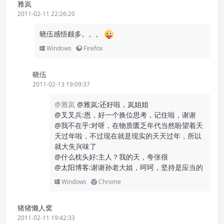
雅岚
2011-02-11 22:26:20
晓伍感悟颇多。。。
Windows
Firefox
晓伍
2011-02-13 19:09:37
@雅岚
@雅岚:还好啦，岚姐姐
@叉叉兵:恩，好一个换位思考，记住啦，谢谢
@我不在乎:对呀，在物质匮乏年代当然盼望着天
天过年啦，不过现在就是现实的天天过年，所以
就大失兴味了
@什么枕头好:主人？我的天，夸张很
@太阳博客:谢谢孙老大姐，呵呵，坚持是应当的
Windows
Chrome
猪猪懒人窝
2011-02-11 19:42:33