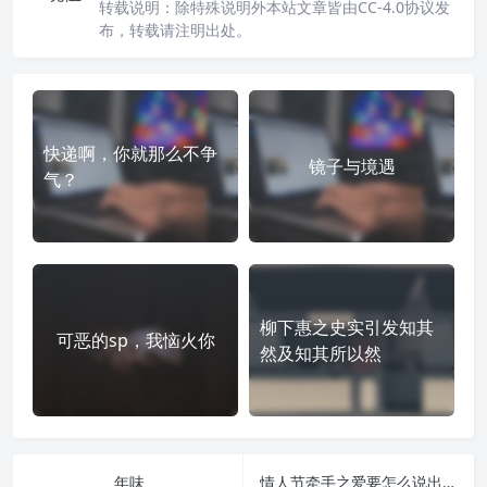
转载说明：
除特殊说明外本站文章皆由CC-4.0协议发
布，转载请注明出处。
快递啊，你就那么不争
镜子与境遇
气？
柳下惠之史实引发知其
可恶的sp，我恼火你
然及知其所以然
年味
情人节牵手之爱要怎么说出口？