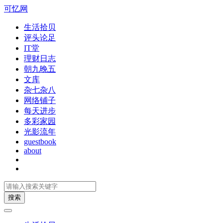
可忆网
生活拾贝
评头论足
IT堂
理财日志
朝九晚五
文库
杂七杂八
网络铺子
每天进步
多彩家园
光影流年
guestbook
about
搜索