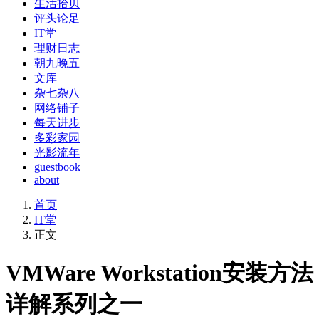
生活拾贝
评头论足
IT堂
理财日志
朝九晚五
文库
杂七杂八
网络铺子
每天进步
多彩家园
光影流年
guestbook
about
首页
IT堂
正文
VMWare Workstation安装方法
详解系列之一