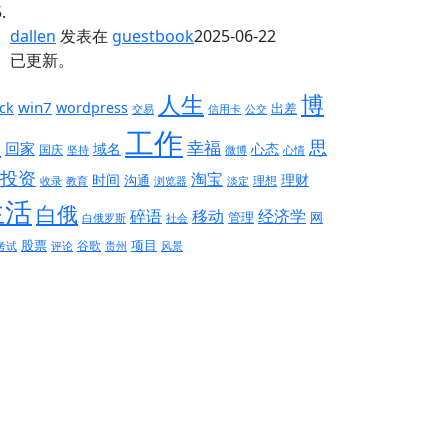
dallen
发表在
guestbook
2025-06-22
已更新。
人生
博
win7
ck
wordpress
出差
交易
信用卡
公交
工作
客
思
幸福
回家
域名
心态
国庆
坚持
微博
心情
投资
淘宝
时间
理财
沟通
理想
收录
教育
浏览器
淡定
生活
白俄
碎语
移动
经济学
管理
网
白俄罗斯
社会
股票
项目
谷歌
考试
评论
贵州
风景