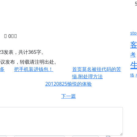
sto
0
8-23发表，共计365字。
考
0协议发布，转载请注明出处。
了多
把手机装进钱包！
首页莫名被挂代码的苦
络
恼,附处理方法
20120825愉悦的体验
下一篇