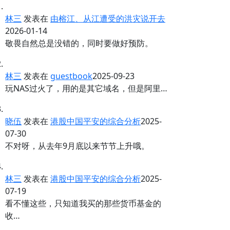
林三
发表在
由榕江、从江遭受的洪灾说开去
2026-01-14
敬畏自然总是没错的，同时要做好预防。
林三
发表在
guestbook
2025-09-23
玩NAS过火了，用的是其它域名，但是阿里…
晓伍
发表在
港股中国平安的综合分析
2025-
07-30
不对呀，从去年9月底以来节节上升哦。
林三
发表在
港股中国平安的综合分析
2025-
07-19
看不懂这些，只知道我买的那些货币基金的
收…