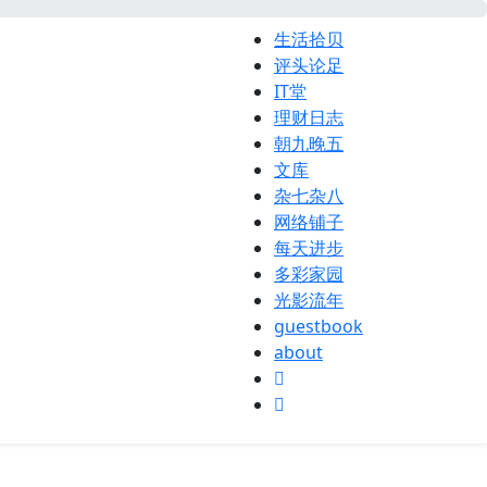
生活拾贝
评头论足
IT堂
理财日志
朝九晚五
文库
杂七杂八
网络铺子
每天进步
多彩家园
光影流年
guestbook
about