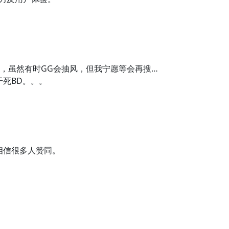
圾，虽然有时GG会抽风，但我宁愿等会再搜…
干死BD。。。
我相信很多人赞同。