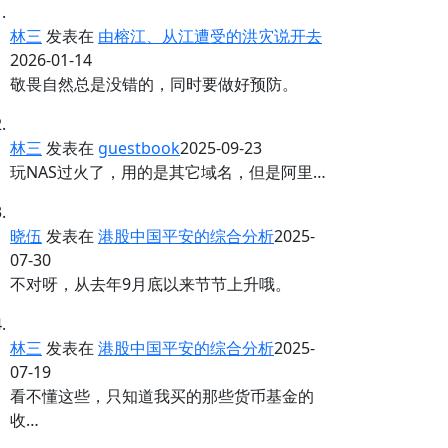
林三
发表在
由榕江、从江遭受的洪灾说开去
2026-01-14
敬畏自然总是没错的，同时要做好预防。
林三
发表在
guestbook
2025-09-23
玩NAS过火了，用的是其它域名，但是阿里…
晓伍
发表在
港股中国平安的综合分析
2025-
07-30
不对呀，从去年9月底以来节节上升哦。
林三
发表在
港股中国平安的综合分析
2025-
07-19
看不懂这些，只知道我买的那些货币基金的
收…