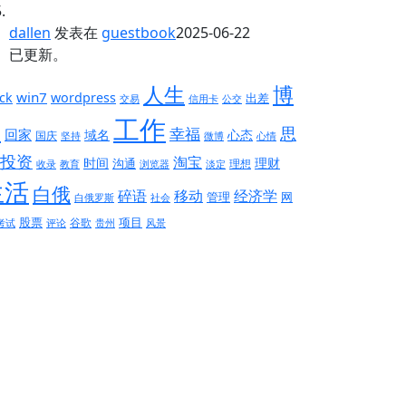
dallen
发表在
guestbook
2025-06-22
已更新。
人生
博
win7
ck
wordpress
出差
交易
信用卡
公交
工作
客
思
幸福
回家
域名
心态
国庆
坚持
微博
心情
投资
淘宝
时间
理财
沟通
理想
收录
教育
浏览器
淡定
生活
白俄
碎语
移动
经济学
管理
网
白俄罗斯
社会
股票
项目
谷歌
考试
评论
贵州
风景