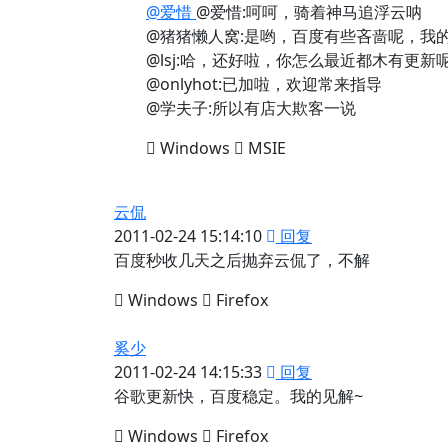
@爱惜
@爱惜:呵呵，骑着神马追浮云呐
@猪猪懒人窝:是哟，百度有些吝啬呢，我
@lsj:哈，还好啦，你怎么最近都木有更新
@onlyhot:已加啦，欢迎常来指导
@学夫子:所以有店大欺客一说
Windows
MSIE
云侃
2011-02-24 15:14:10
回复
百度秒收几天之后抛弃云侃了，不解
Windows
Firefox
奚少
2011-02-24 14:15:33
回复
谷歌更新快，百度稳定。我的见解~
Windows
Firefox