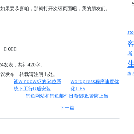
看喽，如果要恭喜咱，那就打开次级页面吧，我的朋友们。
sto
0
考
2-24发表，共计420字。
络
0协议发布，转载请注明出处。
谈windows7的64位系
wordpress程序速度优
统下工行U盾安装
化TIPS
钓鱼网站和钓鱼邮件日渐猖獗,警防上当
下一篇