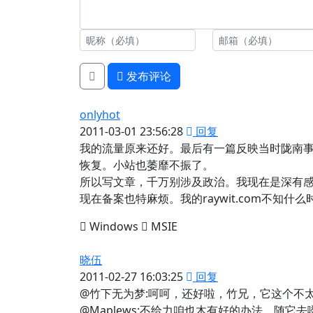
发布评论
onlyhot
2011-03-01 23:56:28
回复
我的流量原来还好。最后有一篇反映当时陇南事
恢复。小站也萎靡不振了。
所以写文章，千万别涉及政治。我现在是深有
现在备案也特麻烦。我的raywit.com不知什
Windows
MSIE
晓伍
2011-02-27 16:03:25
回复
@竹下无为梦:呵呵，还好啦，竹兄，它这个不
@Maplews:不给力咱也木有好的办法，随它去