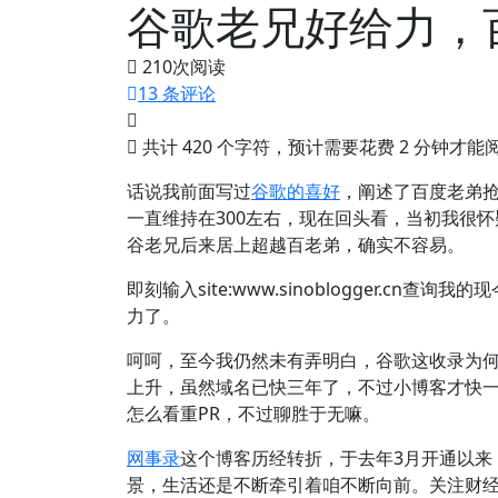
谷歌老兄好给力，
210
次阅读
13 条评论
共计 420 个字符，预计需要花费 2 分钟才
话说我前面写过
谷歌的喜好
，阐述了百度老弟
一直维持在300左右，现在回头看，当初我很
谷老兄后来居上超越百老弟，确实不容易。
即刻输入site:www.sinoblogger.cn
力了。
呵呵，至今我仍然未有弄明白，谷歌这收录为何
上升，虽然域名已快三年了，不过小博客才快
怎么看重PR，不过聊胜于无嘛。
网事录
这个博客历经转折，于去年3月开通以来
景，生活还是不断牵引着咱不断向前。关注财