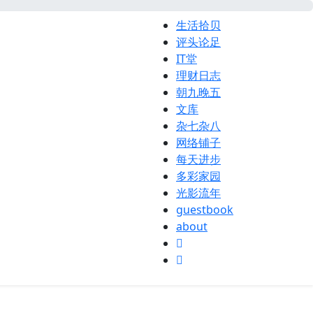
生活拾贝
评头论足
IT堂
理财日志
朝九晚五
文库
杂七杂八
网络铺子
每天进步
多彩家园
光影流年
guestbook
about