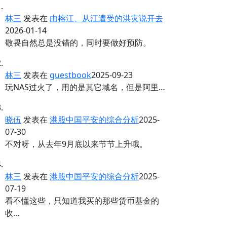
林三
发表在
由榕江、从江遭受的洪灾说开去
2026-01-14
敬畏自然总是没错的，同时要做好预防。
林三
发表在
guestbook
2025-09-23
玩NAS过火了，用的是其它域名，但是阿里…
晓伍
发表在
港股中国平安的综合分析
2025-
07-30
不对呀，从去年9月底以来节节上升哦。
林三
发表在
港股中国平安的综合分析
2025-
07-19
看不懂这些，只知道我买的那些货币基金的
收…