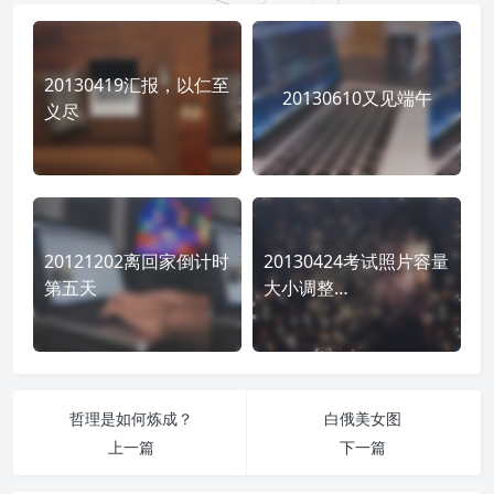
20130419汇报，以仁至
20130610又见端午
义尽
20121202离回家倒计时
20130424考试照片容量
第五天
大小调整…
哲理是如何炼成？
白俄美女图
上一篇
下一篇