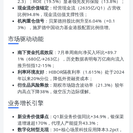
2.3）；ROE（19.5%）显著领先友邦保险（13.8%）；
现金流价值锚定
：经营现金流（2635亿/Q1）占营收
比例94.8%，现金流估值支撑性强；
机构重仓信号
：贝莱德持股比例升至6.04%（+0.1
3%），施罗德中国动力基金港股配置比例倍增。
市场驱动动能
南下资金托底效应
：7月单周南向净买入环比+89.7
1%（680亿→263亿），历史数据表明每万亿南向流入
推升恒指12-15%；
利率环境友好
：HIBOR隔夜利率（1.615%）处于2024
年以来20%分位，降低外资融资成本；
衍生品风险释放
：期权市场隐含波动率（21.3%）较年
内高点下降38%，做空压力边际缓解。
业务增长引擎
新业务价值爆点
：Q1新业务价值同比+34.9%，银保渠
道增速超170%，代理人产能提升43.3%；
数字化转型兑现
：30+核心场景科技应用降本3.2pct，