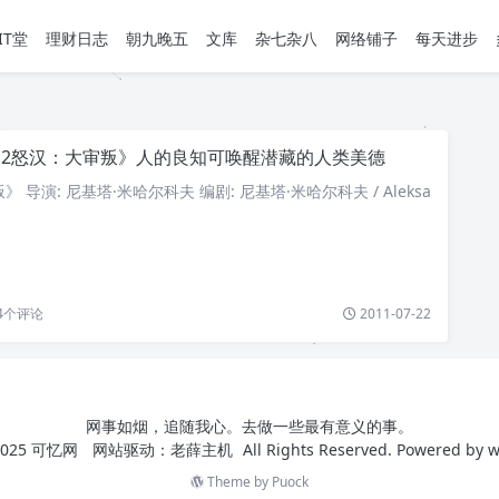
IT堂
理财日志
朝九晚五
文库
杂七杂八
网络铺子
每天进步
12怒汉：大审叛》人的良知可唤醒潜藏的人类美德
 导演: 尼基塔·米哈尔科夫 编剧: 尼基塔·米哈尔科夫 / Aleksa
4
个评论
2011-07-22
网事如烟，追随我心。去做一些最有意义的事。
025
可忆网
网站驱动：
老薛主机
All Rights Reserved. Powered by
w
Theme by
Puock