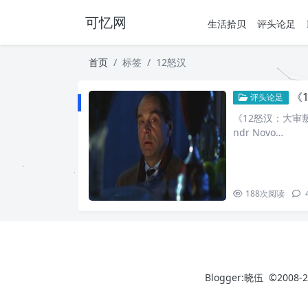
可忆网
生活拾贝
评头论足
首页
标签
12怒汉
《
评头论足
《12怒汉：大审叛》
ndr Novo…
188
次阅读
Blogger:晓伍 ©2008-2