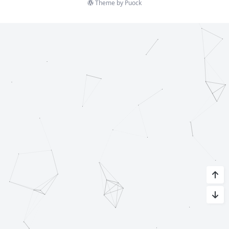
Theme by
Puock