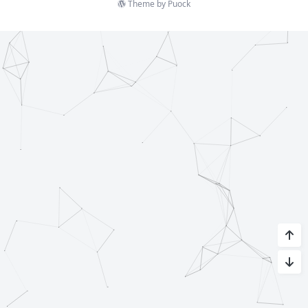
Theme by
Puock