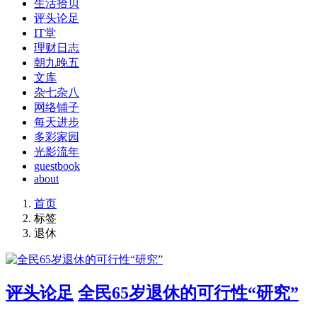
生活拾贝
评头论足
IT堂
理财日志
朝九晚五
文库
杂七杂八
网络铺子
每天进步
多彩家园
光影流年
guestbook
about
首页
标签
退休
评头论足
全民65岁退休的可行性“研究”