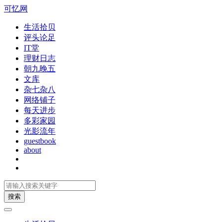
可忆网
生活拾贝
评头论足
IT堂
理财日志
朝九晚五
文库
杂七杂八
网络铺子
每天进步
多彩家园
光影流年
guestbook
about
搜索