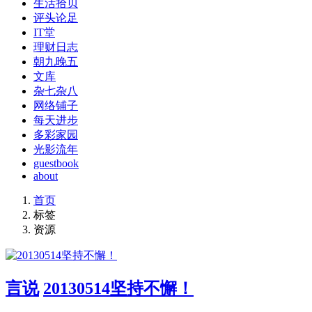
生活拾贝
评头论足
IT堂
理财日志
朝九晚五
文库
杂七杂八
网络铺子
每天进步
多彩家园
光影流年
guestbook
about
首页
标签
资源
言说
20130514坚持不懈！