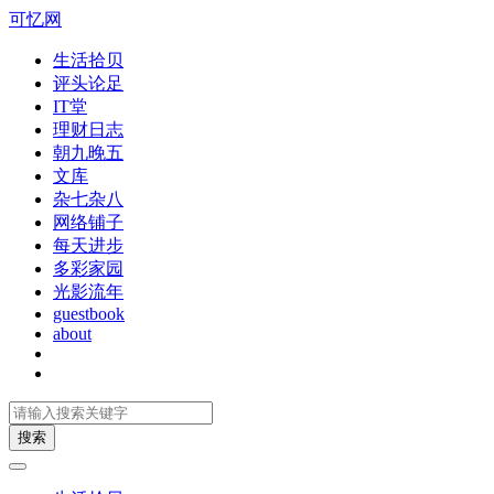
可忆网
生活拾贝
评头论足
IT堂
理财日志
朝九晚五
文库
杂七杂八
网络铺子
每天进步
多彩家园
光影流年
guestbook
about
搜索