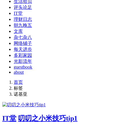
生活拾贝
评头论足
IT堂
理财日志
朝九晚五
文库
杂七杂八
网络铺子
每天进步
多彩家园
光影流年
guestbook
about
首页
标签
诺基亚
IT堂
叨叨之小米技巧tip1