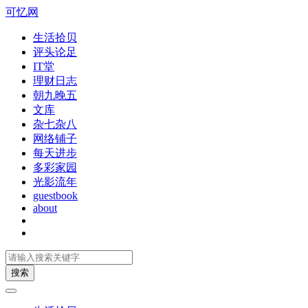
可忆网
生活拾贝
评头论足
IT堂
理财日志
朝九晚五
文库
杂七杂八
网络铺子
每天进步
多彩家园
光影流年
guestbook
about
搜索