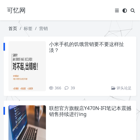
可忆网
首页
标签
营销
小米手机的饥饿营销要不要这样扯
淡？
366
39
评头论足
联想官方旗舰店Y470N-IFI笔记本震撼
销售持续进行ing