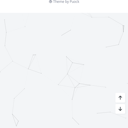
Theme by
Puock