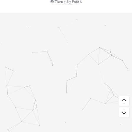
Theme by
Puock