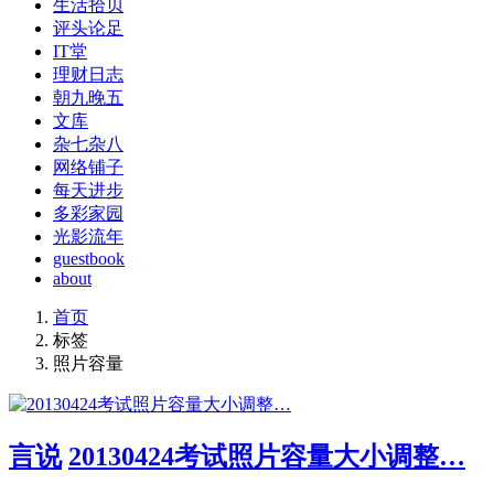
生活拾贝
评头论足
IT堂
理财日志
朝九晚五
文库
杂七杂八
网络铺子
每天进步
多彩家园
光影流年
guestbook
about
首页
标签
照片容量
言说
20130424考试照片容量大小调整…