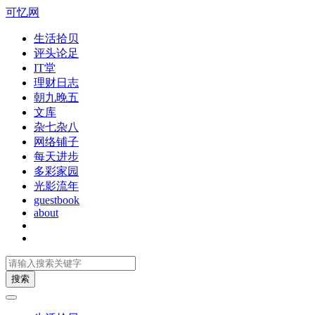
可忆网
生活拾贝
评头论足
IT堂
理财日志
朝九晚五
文库
杂七杂八
网络铺子
每天进步
多彩家园
光影流年
guestbook
about
搜索