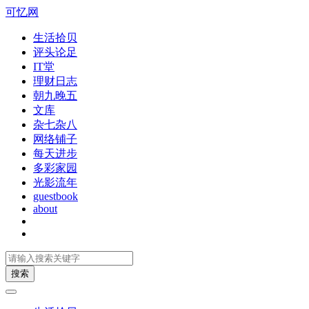
可忆网
生活拾贝
评头论足
IT堂
理财日志
朝九晚五
文库
杂七杂八
网络铺子
每天进步
多彩家园
光影流年
guestbook
about
搜索