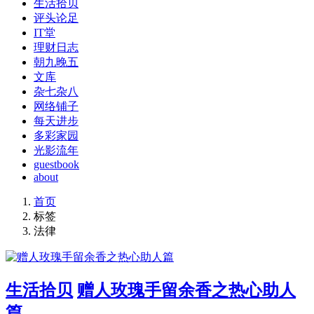
生活拾贝
评头论足
IT堂
理财日志
朝九晚五
文库
杂七杂八
网络铺子
每天进步
多彩家园
光影流年
guestbook
about
首页
标签
法律
生活拾贝
赠人玫瑰手留余香之热心助人
篇